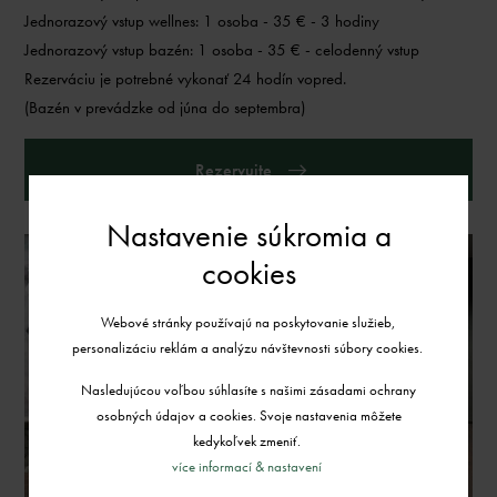
Jednorazový vstup wellnes: 1 osoba - 35 € - 3 hodiny
Jednorazový vstup bazén: 1 osoba - 35 € - celodenný vstup
Rezerváciu je potrebné vykonať 24 hodín vopred.
(Bazén v prevádzke od júna do septembra)
Rezervujte
Nastavenie súkromia a
cookies
Webové stránky používajú na poskytovanie služieb,
personalizáciu reklám a analýzu návštevnosti súbory cookies.
Nasledujúcou voľbou súhlasíte s našimi zásadami ochrany
osobných údajov a cookies. Svoje nastavenia môžete
kedykoľvek zmeniť.
více informací & nastavení