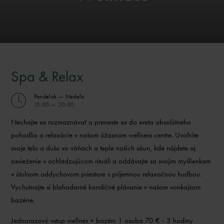
Spa & Relax
Pondelok — Nedeľa
15:00 — 20:00
Nechajte sa rozmaznávať a preneste sa do sveta absolútneho
pohodlia a relaxácie v našom úžasnom wellness centre. Uvoľnite
svoje telo a dušu vo vôňach a teple našich sáun, kde nájdete aj
osvieženie v ochladzujúcom rituáli a oddávajte sa svojim myšlienkam
v útulnom oddychovom priestore s príjemnou relaxačnou hudbou.
Vychutnajte si blahodarné kondičné plávanie v našom vonkajšom
bazéne.
Jednorazový vstup wellnes + bazén: 1 osoba 70
€ - 3 hodiny