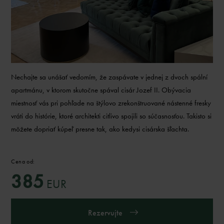
Nechajte sa unášať vedomím, že zaspávate v jednej z dvoch spální
apartmánu, v ktorom skutočne spával cisár Jozef II. Obývacia
miestnosť vás pri pohľade na štýlovo zrekonštruované nástenné fresky
vráti do histórie, ktoré architekti citlivo spojili so súčasnosťou. Takisto si
môžete dopriať kúpeľ presne tak, ako kedysi cisárska šľachta.
Cena od:
385
EUR
Rezervujte