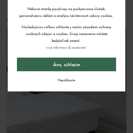
Webové stránky používajú na poskytovanie služieb,
Apartmány De Luxe
personalizáciu reklám a analýzu návštevnosti súbory cookies.
Nasledujúcou voľbou súhlasíte s našimi zásadami ochrany
osobných údajov a cookies. Svoje nastavenia môžete
kedykoľvek zmeniť.
více informací & nastavení
Áno, súhlasím
Nesúhlasím