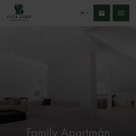
SK
Family Apartmán