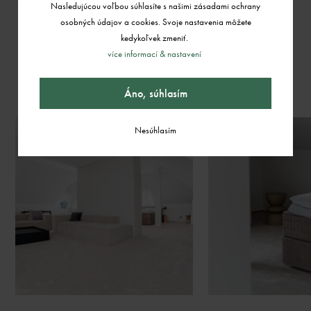
Nasledujúcou voľbou súhlasíte s našimi zásadami ochrany
osobných údajov a cookies. Svoje nastavenia môžete
kedykoľvek zmeniť.
více informací & nastavení
GALÉRIA
Áno, súhlasím
Nesúhlasím