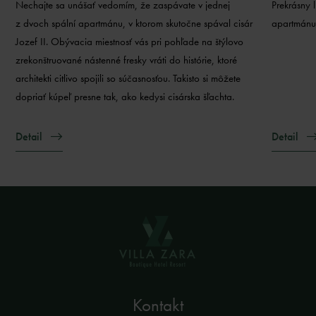
Nechajte sa unášať vedomím, že zaspávate v jednej
Prekrásny 
z dvoch spální apartmánu, v ktorom skutočne spával cisár
apartmánu 
Jozef II. Obývacia miestnosť vás pri pohľade na štýlovo
zrekonštruované nástenné fresky vráti do histórie, ktoré
architekti citlivo spojili so súčasnosťou. Takisto si môžete
dopriať kúpeľ presne tak, ako kedysi cisárska šľachta.
Detail
Detail
Kontakt