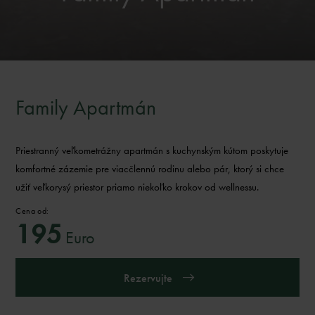
Family Apartmán
Priestranný veľkometrážny apartmán s kuchynským kútom poskytuje
komfortné zázemie pre viacčlennú rodinu alebo pár, ktorý si chce
užiť veľkorysý priestor priamo niekoľko krokov od wellnessu.
Cena od:
195
Euro
Rezervujte