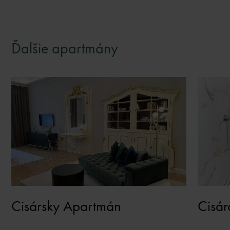
Ďalšie apartmány
Cisársky Apartmán
Cisá