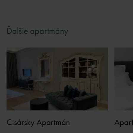
Ďalšie apartmány
Cisársky Apartmán
Apar