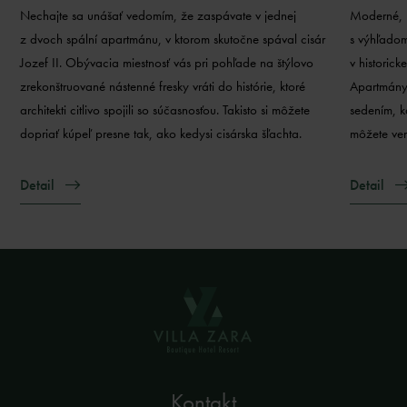
Nechajte sa unášať vedomím, že zaspávate v jednej
Moderné, l
z dvoch spální apartmánu, v ktorom skutočne spával cisár
s výhľadom
Jozef II. Obývacia miestnosť vás pri pohľade na štýlovo
v historic
zrekonštruované nástenné fresky vráti do histórie, ktoré
Apartmány 
architekti citlivo spojili so súčasnosťou. Takisto si môžete
sedením, k
dopriať kúpeľ presne tak, ako kedysi cisárska šľachta.
môžete ven
Detail
Detail
Kontakt