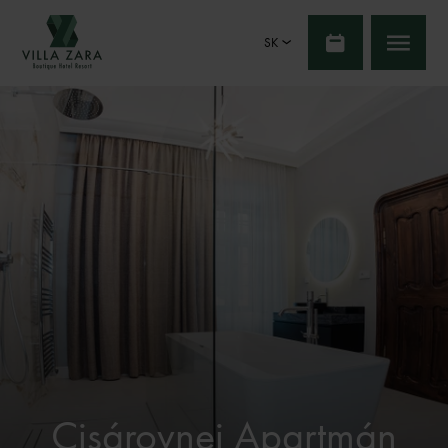
SK
Cisárovnej Apartmán