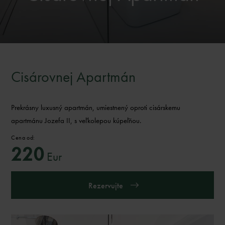
Cisárovnej Apartmán
Prekrásny luxusný apartmán, umiestnený oproti cisárskemu
apartmánu Jozefa II, s veľkolepou kúpeľňou.
Cena od:
220
Eur
Rezervujte