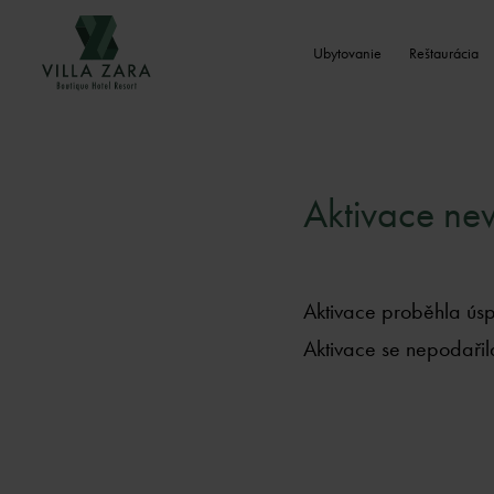
Ubytovanie
Reštaurácia
Aktivace new
Aktivace proběhla ús
Aktivace se nepodařil