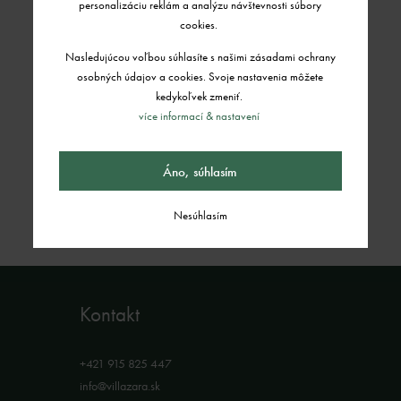
personalizáciu reklám a analýzu návštevnosti súbory
cookies.
Nasledujúcou voľbou súhlasíte s našimi zásadami ochrany
osobných údajov a cookies. Svoje nastavenia môžete
kedykoľvek zmeniť.
více informací & nastavení
Áno, súhlasím
Nesúhlasím
Kontakt
+421 915 825 447
info@villazara.sk