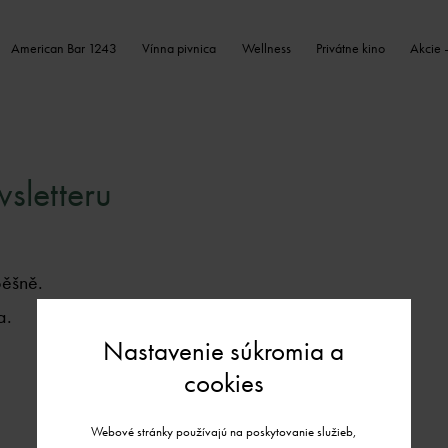
American Bar 1243
Vínna pivnica
Wellness
Privátne kino
Akcie 
sletteru
pěšně.
a.
Nastavenie súkromia a
cookies
Webové stránky používajú na poskytovanie služieb,